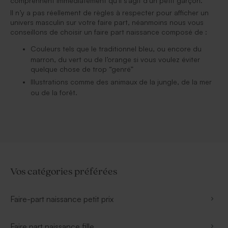
comprennent immédiatement qu’il s’agit d’un petit garçon.
Il n’y a pas réellement de règles à respecter pour afficher un
univers masculin sur votre faire part, néanmoins nous vous
conseillons de choisir un faire part naissance composé de :
Couleurs tels que le traditionnel bleu, ou encore du
marron, du vert ou de l’orange si vous voulez éviter
quelque chose de trop “genré”
Illustrations comme des animaux de la jungle, de la mer
ou de la forêt.
Vos catégories préférées
Faire-part naissance petit prix
Faire part naissance fille