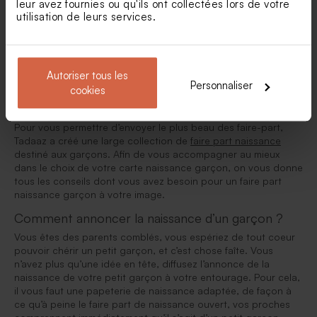
leur avez fournies ou qu'ils ont collectées lors de votre
utilisation de leurs services.
Faire part naissance garçon
Autoriser tous les
Toutes nos félicitations, c’est un garçon ! Votre petit prince
Personnaliser
cookies
vient de pointer le bout de son nez, il est temps de l’annoncer
à votre entourage avec un faire part naissance garçon !
Pour vous permettre d’envoyer le plus beau des faire-part,
Tadaaz a créé une large collection de
faire part naissance
destiné aux garçons. Afin de vous accompagner au mieux
dans le choix de votre carte naissance garçon, on vous donne
tous les conseils dont vous avez besoin pour un faire part
naissance garçon à votre image.
Comment annoncer la naissance d’un garçon ?
Vous êtes des parents comblés, vous espériez de tout coeur
pouvoir chérir un petit garçon, et c’est chose faîte. Vous
n’avez plus qu’une idée en tête, diffusez l’annonce de la
naissance de votre petit garçon à votre entourage. Pour cela,
il vous faut une papeterie de naissance adaptée, de façon à
ce qu’à peine le faire part de naissance ouvert, vos proches