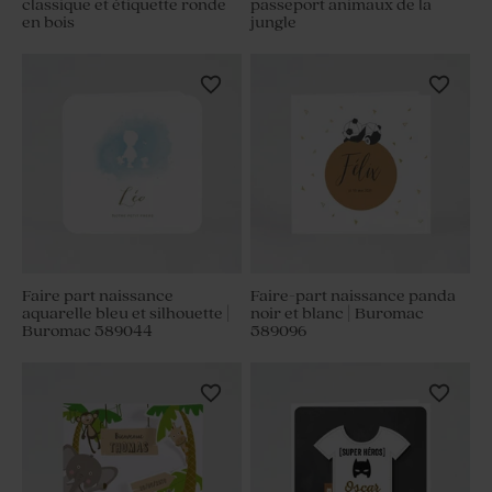
classique et étiquette ronde
passeport animaux de la
en bois
jungle
Faire part naissance
Faire-part naissance panda
aquarelle bleu et silhouette |
noir et blanc | Buromac
Buromac 589044
589096