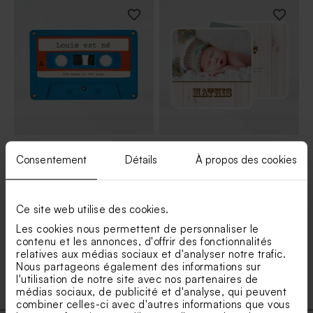
Faire-part naissance rétro
Faire part naissance
Consentement
Détails
À propos des cookies
cassette bleue
triptyque effet bois
Ce site web utilise des cookies.
1
...
7
8
9
Les cookies nous permettent de personnaliser le
contenu et les annonces, d'offrir des fonctionnalités
10
11
relatives aux médias sociaux et d'analyser notre trafic.
Nous partageons également des informations sur
l'utilisation de notre site avec nos partenaires de
médias sociaux, de publicité et d'analyse, qui peuvent
combiner celles-ci avec d'autres informations que vous