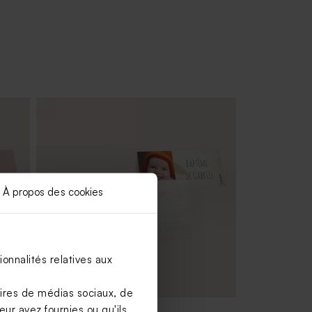
À propos des cookies
onnalités relatives aux
aires de médias sociaux, de
ur avez fournies ou qu'ils