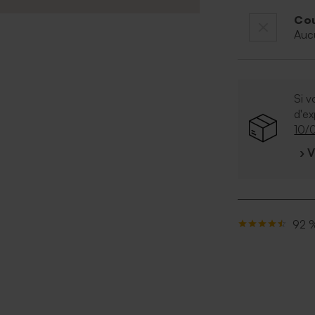
Cou
Auc
Si v
d'e
10/
› 
92 %