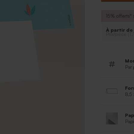
15% offerts* s
À partir d
Prix/pièce (T.
Mo
Par 
For
8,5
Pap
Papi