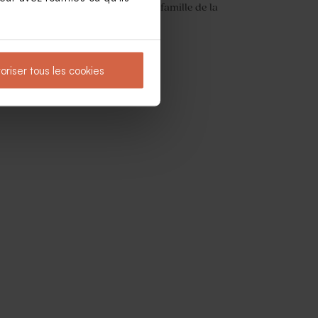
Marque-place baptême famille de la
jungle
oriser tous les cookies