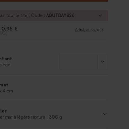
ur tout le site | Code :
AOUTDAYS26
0,95 €
e
Afficher les prix
T.C.)
ntant
pièce
mat
 x 4 cm
ier
er mat à légère texture | 300 g