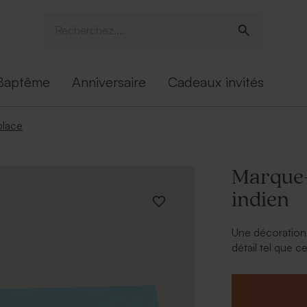
Baptême
Anniversaire
Cadeaux invités
place
Marque-
indien
Une décoration 
détail tel que c
tendance
garç
enfant. À vous 
convive.