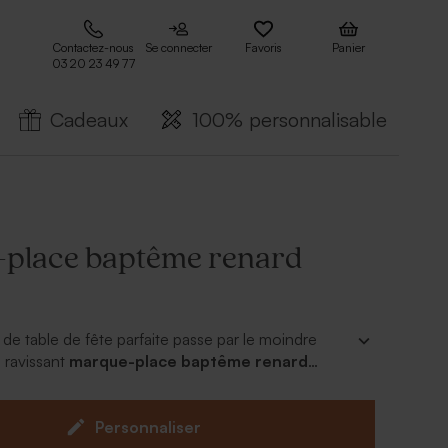
Contactez-nous
Se connecter
Favoris
Panier
03 20 23 49 77
Cadeaux
100% personnalisable
place baptême renard
de table de fête parfaite passe par le moindre
e ravissant
marque-place baptême renard
on qui se personnalise du prénom de votre
d'y inscrire avec un joli stylo le prénom de chaque
Personnaliser